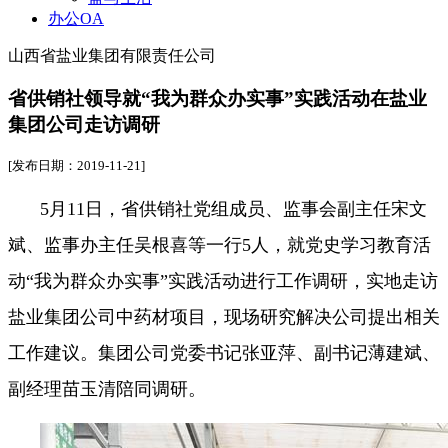
办公OA
山西省盐业集团有限责任公司
​​​​省供销社领导就“我为群众办实事”实践活动在盐业
集团公司走访调研
[发布日期：2019-11-21]
5月11日，省供销社党组成员、监事会副主任宋文
斌、监事办主任吴根喜等一行5人，就党史学习教育活
动“我为群众办实事”实践活动进行工作调研，实地走访
盐业集团公司中药材项目，现场研究解决公司提出相关
工作建议。集团公司党委书记张亚萍、副书记薄建斌、
副经理苗玉清陪同调研。