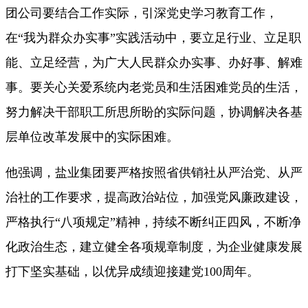
团公司要结合工作实际，引深党史学习教育工作，
在“我为群众办实事”实践活动中，要立足行业、立足职
能、立足经营，为广大人民群众办实事、办好事、解难
事。要关心关爱系统内老党员和生活困难党员的生活，
努力解决干部职工所思所盼的实际问题，协调解决各基
层单位改革发展中的实际困难。
他强调，盐业集团要严格按照省供销社从严治党、从严
治社的工作要求，提高政治站位，加强党风廉政建设，
严格执行“八项规定”精神，持续不断纠正四风，不断净
化政治生态，建立健全各项规章制度，为企业健康发展
打下坚实基础，以优异成绩迎接建党100周年。