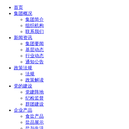
首页
集团概况
集团简介
组织机构
联系我们
新闻资讯
集团要闻
基层动态
行业动态
通知公告
政策法规
法规
政策解读
党的建设
党建阵地
纪检监督
群团建设
企业产品
食盐产品
盐品展示
盐与生活